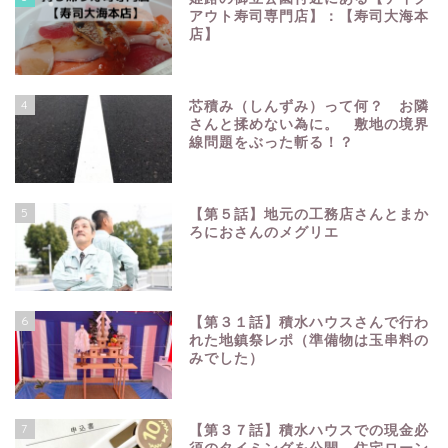
アウト寿司専門店】：【寿司大海本
店】
4
芯積み（しんずみ）って何？ お隣
さんと揉めない為に。 敷地の境界
線問題をぶった斬る！？
5
【第５話】地元の工務店さんとまか
ろにおさんのメグリエ
6
【第３１話】積水ハウスさんで行わ
れた地鎮祭レポ（準備物は玉串料の
みでした）
7
【第３７話】積水ハウスでの現金必