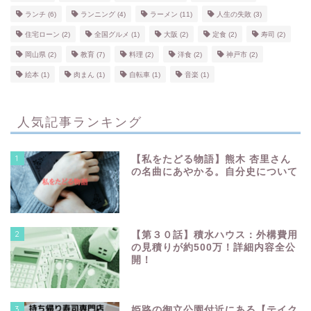
ランチ
(6)
ランニング
(4)
ラーメン
(11)
人生の失敗
(3)
住宅ローン
(2)
全国グルメ
(1)
大阪
(2)
定食
(2)
寿司
(2)
岡山県
(2)
教育
(7)
料理
(2)
洋食
(2)
神戸市
(2)
絵本
(1)
肉まん
(1)
自転車
(1)
音楽
(1)
人気記事ランキング
1
【私をたどる物語】熊木 杏里さん
の名曲にあやかる。自分史について
2
【第３０話】積水ハウス：外構費用
の見積りが約500万！詳細内容全公
開！
3
姫路の御立公園付近にある【テイク