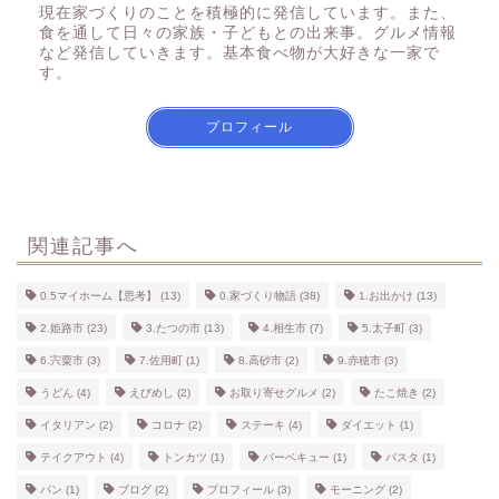
現在家づくりのことを積極的に発信しています。また、
食を通して日々の家族・子どもとの出来事。グルメ情報
など発信していきます。基本食べ物が大好きな一家で
す。
プロフィール
関連記事へ
0.5マイホーム【思考】
(13)
0.家づくり物語
(38)
1.お出かけ
(13)
2.姫路市
(23)
3.たつの市
(13)
4.相生市
(7)
5.太子町
(3)
6.宍粟市
(3)
7.佐用町
(1)
8.高砂市
(2)
9.赤穂市
(3)
うどん
(4)
えびめし
(2)
お取り寄せグルメ
(2)
たこ焼き
(2)
イタリアン
(2)
コロナ
(2)
ステーキ
(4)
ダイエット
(1)
テイクアウト
(4)
トンカツ
(1)
バーベキュー
(1)
パスタ
(1)
パン
(1)
ブログ
(2)
プロフィール
(3)
モーニング
(2)