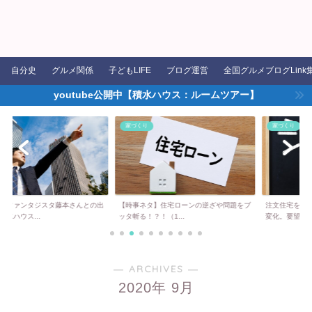
自分史
グルメ関係
子どもLIFE
ブログ運営
全国グルメブログLink
youtube公開中【積水ハウス：ルームツアー】
家づくり
家づくり
タジスタ藤本さんとの出
【時事ネタ】住宅ローンの逆ざや問題をブ
注文住宅を購入する上
..
ッタ斬る！？！（1...
変化。要望を伝える...
― ARCHIVES ―
2020年 9月