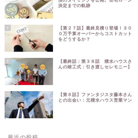
須のタイミングを公開。住宅ローン
決定までの軌跡
8
【第２７話】最終見積り登場！３０
０万予算オーバーからコストカット
をどうするか？
9
【最終話：第３８話 積水ハウスさ
んの竣工式：引き渡しセレモニー】
10
【第６話】ファンタジスタ藤本さん
との出会い：元積水ハウス営業マン
最近の投稿