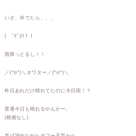
いざ、外でたら、、、
( ﾟﾛﾟ)!!！！
雨降っとるし！！
／(^o^)＼オワター／(^o^)＼
昨日あれだけ晴れてたのに今日雨！？
普通今日も晴れるやんかー。
(根拠なし)
半ば諦めながらヤフー天気から