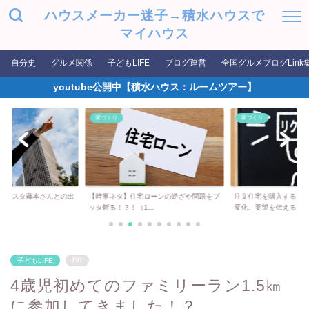
ハウスメーカー迷子→積水ハウスで
マイハウス
自分史
グルメ関係
子どもLIFE
ブログ運営
全国グルメブログLink
youtube公開中【積水ハウス：ルームツアー】
家づくり
家づくり
タジスタ藤本さんとの出
【時事ネタ】住宅ローンの逆ざや問題をブ
注文住宅を購入する上
..
ッタ斬る！？！（1...
変化。要望を伝える...
子どもLIFE
PR
4歳児初めてのファミリーラン1.5㎞
に参加してきました！？