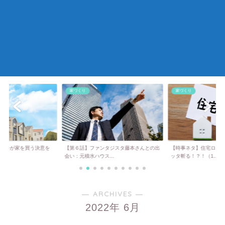
くり
家づくり
家づくり
６話】ファンタジスタ藤本さんとの出
【時事ネタ】住宅ローンの逆ざや問題をブ
注文住宅を
元積水ハウス...
ッタ斬る！？！（1...
変化。要望を
― ARCHIVES ―
2022年 6月