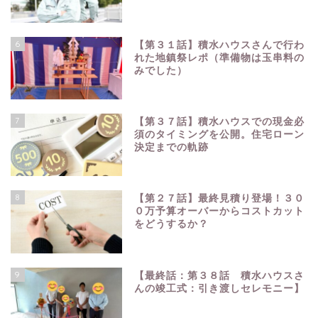
6
【第３１話】積水ハウスさんで行わ
れた地鎮祭レポ（準備物は玉串料の
みでした）
7
【第３７話】積水ハウスでの現金必
須のタイミングを公開。住宅ローン
決定までの軌跡
8
【第２７話】最終見積り登場！３０
０万予算オーバーからコストカット
をどうするか？
9
【最終話：第３８話 積水ハウスさ
んの竣工式：引き渡しセレモニー】