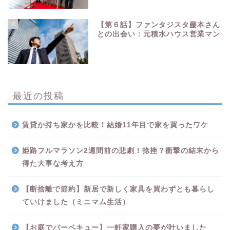
10
【第６話】ファンタジスタ藤本さん
との出会い：元積水ハウス営業マン
最近の投稿
賃貸か持ち家かを比較！結婚11年目で家を買ったワケ
姫路フルマラソン2週間前の悲劇！捻挫？衝撃の結末から
得た大事な考え方
【断捨離で節約】新居で新しく家具を買わずとも暮らし
ていけました（ミニマム生活）
【お庭でバーベキュー】一軒家購入の夢が叶いました