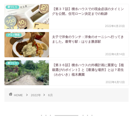
家づくり
【第３７話】積水ハウスでの現金必須のタイミン
グを公開。住宅ローン決定までの軌跡
2022年6月20日
グルメ関係
太子で洋食のランチ：洋食のオーニシへ行ってき
ました。最寄り駅：はりま勝原駅
2022年6月14日
家づくり
【第３６話】積水ハウスの外構計画に重要な【植
栽選びのポイント】と【最適な場所】とは？若生
（わかいき）植木農園
2022年6月12日
HOME
2022年
6月