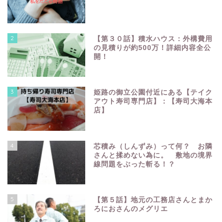
2
【第３０話】積水ハウス：外構費用
の見積りが約500万！詳細内容全公
開！
3
姫路の御立公園付近にある【テイク
アウト寿司専門店】：【寿司大海本
店】
4
芯積み（しんずみ）って何？ お隣
さんと揉めない為に。 敷地の境界
線問題をぶった斬る！？
5
【第５話】地元の工務店さんとまか
ろにおさんのメグリエ