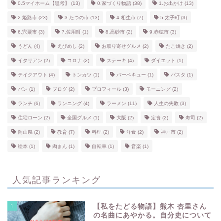
0.5マイホーム【思考】
(13)
0.家づくり物語
(38)
1.お出かけ
(13)
2.姫路市
(23)
3.たつの市
(13)
4.相生市
(7)
5.太子町
(3)
6.宍粟市
(3)
7.佐用町
(1)
8.高砂市
(2)
9.赤穂市
(3)
うどん
(4)
えびめし
(2)
お取り寄せグルメ
(2)
たこ焼き
(2)
イタリアン
(2)
コロナ
(2)
ステーキ
(4)
ダイエット
(1)
テイクアウト
(4)
トンカツ
(1)
バーベキュー
(1)
パスタ
(1)
パン
(1)
ブログ
(2)
プロフィール
(3)
モーニング
(2)
ランチ
(6)
ランニング
(4)
ラーメン
(11)
人生の失敗
(3)
住宅ローン
(2)
全国グルメ
(1)
大阪
(2)
定食
(2)
寿司
(2)
岡山県
(2)
教育
(7)
料理
(2)
洋食
(2)
神戸市
(2)
絵本
(1)
肉まん
(1)
自転車
(1)
音楽
(1)
人気記事ランキング
1
【私をたどる物語】熊木 杏里さん
の名曲にあやかる。自分史について