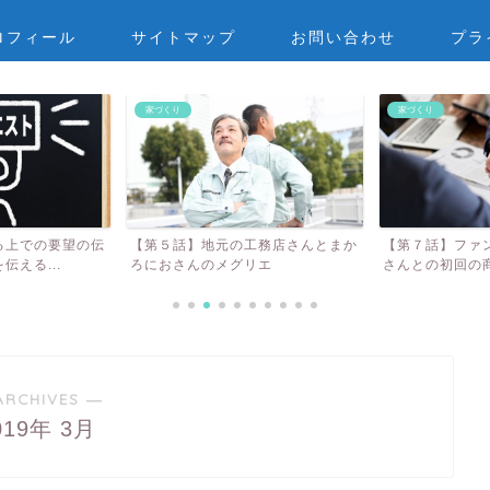
ロフィール
サイトマップ
お問い合わせ
プラ
家づくり
家づくり
工務店さんとまか
【第７話】ファンタジスタふじもと
【第１５話】信
リエ
さんとの初回の商談
んの特徴とは？！
ARCHIVES ―
019年 3月