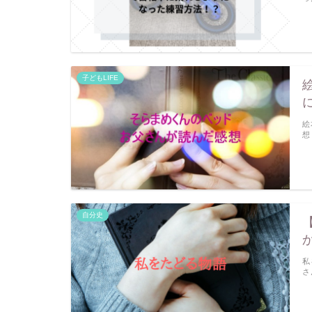
子どもLIFE
絵
想
自分史
私
さ