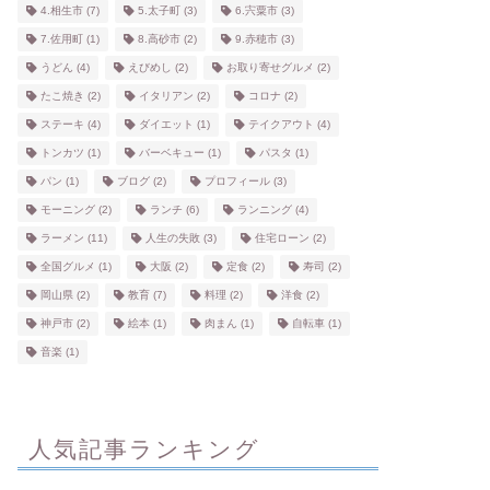
4.相生市
(7)
5.太子町
(3)
6.宍粟市
(3)
7.佐用町
(1)
8.高砂市
(2)
9.赤穂市
(3)
うどん
(4)
えびめし
(2)
お取り寄せグルメ
(2)
たこ焼き
(2)
イタリアン
(2)
コロナ
(2)
ステーキ
(4)
ダイエット
(1)
テイクアウト
(4)
トンカツ
(1)
バーベキュー
(1)
パスタ
(1)
パン
(1)
ブログ
(2)
プロフィール
(3)
モーニング
(2)
ランチ
(6)
ランニング
(4)
ラーメン
(11)
人生の失敗
(3)
住宅ローン
(2)
全国グルメ
(1)
大阪
(2)
定食
(2)
寿司
(2)
岡山県
(2)
教育
(7)
料理
(2)
洋食
(2)
神戸市
(2)
絵本
(1)
肉まん
(1)
自転車
(1)
音楽
(1)
人気記事ランキング