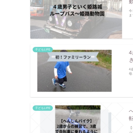
今
ま
子どもLIFE
4
母
子どもLIFE
【
っ