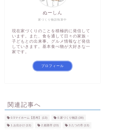
ぬーしん
家づくり物語執筆中
現在家づくりのことを積極的に発信して
います。また、食を通して日々の家族・
子どもとの出来事。グルメ情報など発信
していきます。基本食べ物が大好きな一
家です。
プロフィール
関連記事へ
0.5マイホーム【思考】
(13)
0.家づくり物語
(38)
1.お出かけ
(13)
2.姫路市
(23)
3.たつの市
(13)