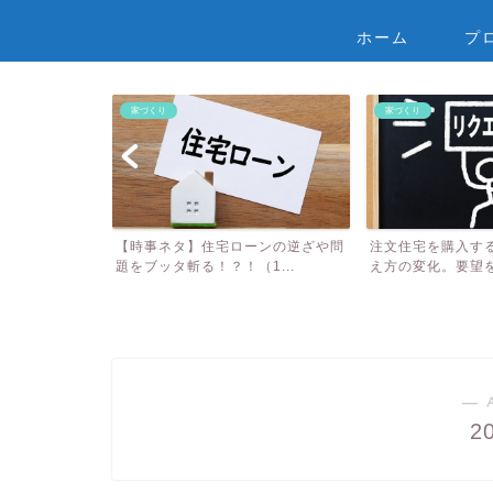
ホーム
プ
家づくり
家づくり
ーンの逆ざや問
注文住宅を購入する上での要望の伝
【第５話】地元の
1...
え方の変化。要望を伝える...
ろにおさんのメグ
― 
2