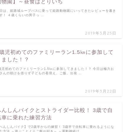
動物園】～昼食はとりいち
日は、姫路城ループバスに乗って姫路動物園にいってきたレビューを書き
す！ ４歳くらいの男子っ …
2019年3月25日
4歳児初めてのファミリーラン1.5㎞に参加して
きました！？
歳児初めてのファミリーラン1.5㎞に参加してきました！？ 今日は極力お
さんの助けを借りず子どもの着替え、ご飯、出発 …
2019年3月22日
へんしんバイクとストライダー比較！ 3歳で自
転車に乗れた練習方法
へんしんバイク】で2歳半からの練習！ 3歳半で自転車に乗れるようにな
た方法 ～遊ぶことよりご飯が好き～ ～運動神経は …