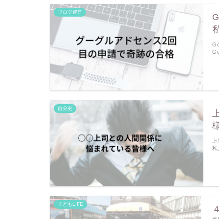
ブログ運営
G
G
自分史
上
私
子どもLIFE