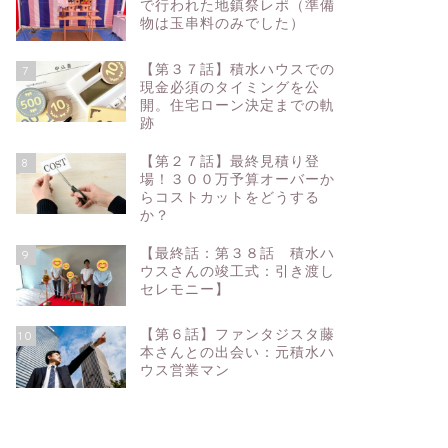
で行われた地鎮祭レポ（準備
物は玉串料のみでした）
【第３７話】積水ハウスでの
7
現金必須のタイミングを公
開。住宅ローン決定までの軌
跡
【第２７話】最終見積り登
8
場！３００万予算オーバーか
らコストカットをどうする
か？
【最終話：第３８話 積水ハ
9
ウスさんの竣工式：引き渡し
セレモニー】
【第６話】ファンタジスタ藤
10
本さんとの出会い：元積水ハ
ウス営業マン