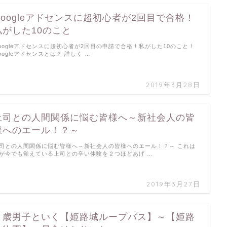
Googleアドセンスに超初心者が2回目で合格！
私がした10のこと
oogleアドセンスに超初心者が2回目の申請で合格！私がした10のこと！
oogleアドセンスとは？ 詳しく …
2019年3月28日
上司との人間関係に悩む皆様へ～新社会人の皆
様へのエール！？～
司との人間関係に悩む皆様へ～新社会人の皆様へのエール！？～ これは
が今でも覚えている上司との辛い体験を２つほどあげ …
2019年3月27日
４歳男子といく【姫路城ループバス】～【姫路