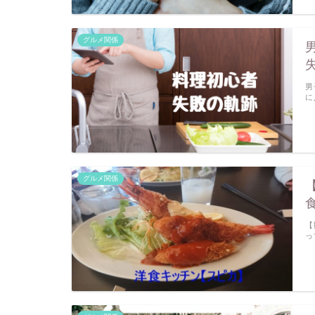
グルメ関係
男
に
グルメ関係
【
っ