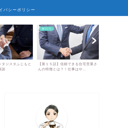
イバシーポリシー
家づくり
子どもLIFE
頼できる住宅営業さ
【家を買う検討】賃貸のメリット5
へんしんバイ
仕事はや...
選：デメリット2選から考...
較！ 3歳で自転