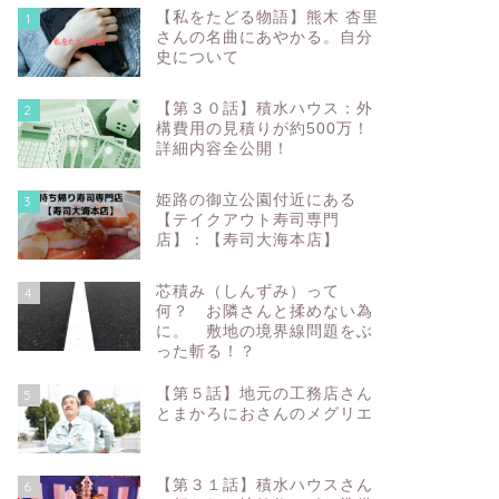
【私をたどる物語】熊木 杏里
1
さんの名曲にあやかる。自分
史について
【第３０話】積水ハウス：外
2
構費用の見積りが約500万！
詳細内容全公開！
姫路の御立公園付近にある
3
【テイクアウト寿司専門
店】：【寿司大海本店】
芯積み（しんずみ）って
4
何？ お隣さんと揉めない為
に。 敷地の境界線問題をぶ
った斬る！？
【第５話】地元の工務店さん
5
とまかろにおさんのメグリエ
【第３１話】積水ハウスさん
6