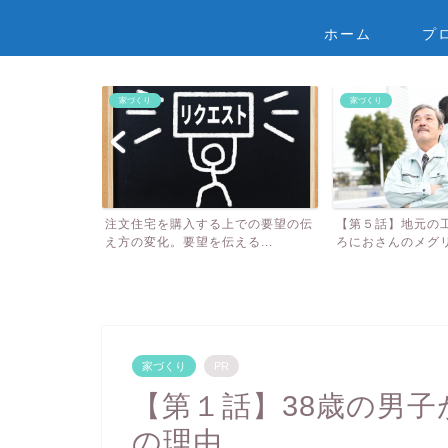
ホーム
プ
家づくり
家づくり
ーンの逆ざや問
注文住宅を購入する上での要望の伝
【第５話】地元の
1...
え方の変化。要望を伝える...
ろにおさんのメグ
家づくり
PR
【第１話】38歳の男
の理由