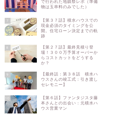
で行われた地鎮祭レポ（準備
物は玉串料のみでした）
【第３７話】積水ハウスでの
7
現金必須のタイミングを公
開。住宅ローン決定までの軌
跡
【第２７話】最終見積り登
8
場！３００万予算オーバーか
らコストカットをどうする
か？
【最終話：第３８話 積水ハ
9
ウスさんの竣工式：引き渡し
セレモニー】
【第６話】ファンタジスタ藤
10
本さんとの出会い：元積水ハ
ウス営業マン