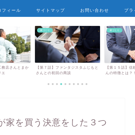
ロフィール
サイトマップ
お問い合わせ
プラ
家づくり
家づくり
工務店さんとまか
【第７話】ファンタジスタふじもと
【第１５話】信
リエ
さんとの初回の商談
んの特徴とは？！
子が家を買う決意をした３つ