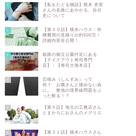
【私をたどる物語】熊木 杏里
1
さんの名曲にあやかる。自分
史について
【第３０話】積水ハウス：外
2
構費用の見積りが約500万！
詳細内容全公開！
姫路の御立公園付近にある
3
【テイクアウト寿司専門
店】：【寿司大海本店】
芯積み（しんずみ）って
4
何？ お隣さんと揉めない為
に。 敷地の境界線問題をぶ
った斬る！？
【第５話】地元の工務店さん
5
とまかろにおさんのメグリエ
【第３１話】積水ハウスさん
6