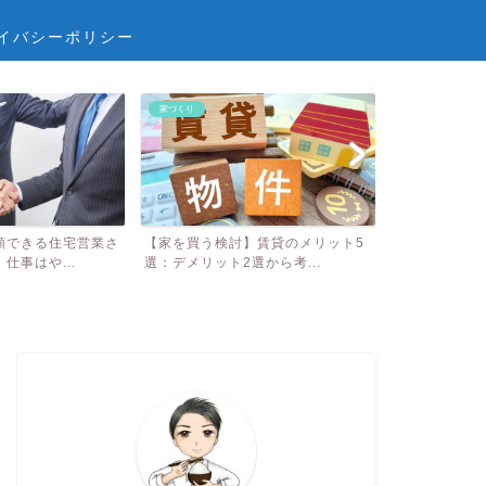
イバシーポリシー
家づくり
子どもLIFE
頼できる住宅営業さ
【家を買う検討】賃貸のメリット5
へんしんバイ
仕事はや...
選：デメリット2選から考...
較！ 3歳で自転