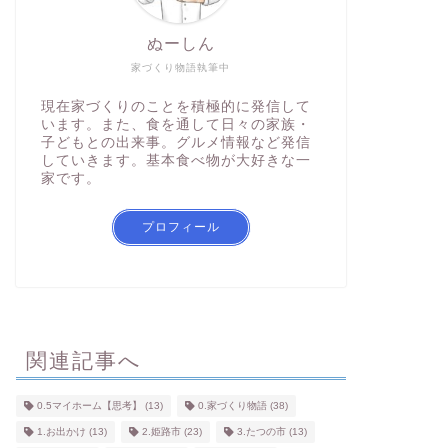
ぬーしん
家づくり物語執筆中
現在家づくりのことを積極的に発信して
います。また、食を通して日々の家族・
子どもとの出来事。グルメ情報など発信
していきます。基本食べ物が大好きな一
家です。
プロフィール
関連記事へ
0.5マイホーム【思考】
(13)
0.家づくり物語
(38)
1.お出かけ
(13)
2.姫路市
(23)
3.たつの市
(13)