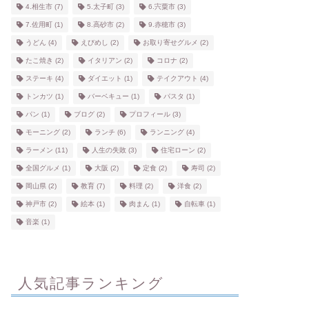
4.相生市
(7)
5.太子町
(3)
6.宍粟市
(3)
7.佐用町
(1)
8.高砂市
(2)
9.赤穂市
(3)
うどん
(4)
えびめし
(2)
お取り寄せグルメ
(2)
たこ焼き
(2)
イタリアン
(2)
コロナ
(2)
ステーキ
(4)
ダイエット
(1)
テイクアウト
(4)
トンカツ
(1)
バーベキュー
(1)
パスタ
(1)
パン
(1)
ブログ
(2)
プロフィール
(3)
モーニング
(2)
ランチ
(6)
ランニング
(4)
ラーメン
(11)
人生の失敗
(3)
住宅ローン
(2)
全国グルメ
(1)
大阪
(2)
定食
(2)
寿司
(2)
岡山県
(2)
教育
(7)
料理
(2)
洋食
(2)
神戸市
(2)
絵本
(1)
肉まん
(1)
自転車
(1)
音楽
(1)
人気記事ランキング