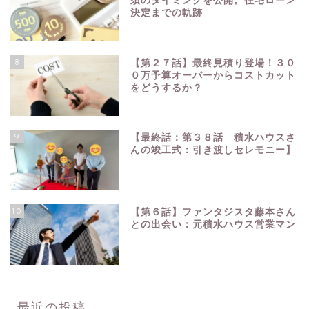
須のタイミングを公開。住宅ローン
決定までの軌跡
8
【第２７話】最終見積り登場！３０
０万予算オーバーからコストカット
をどうするか？
9
【最終話：第３８話 積水ハウスさ
んの竣工式：引き渡しセレモニー】
10
【第６話】ファンタジスタ藤本さん
との出会い：元積水ハウス営業マン
最近の投稿