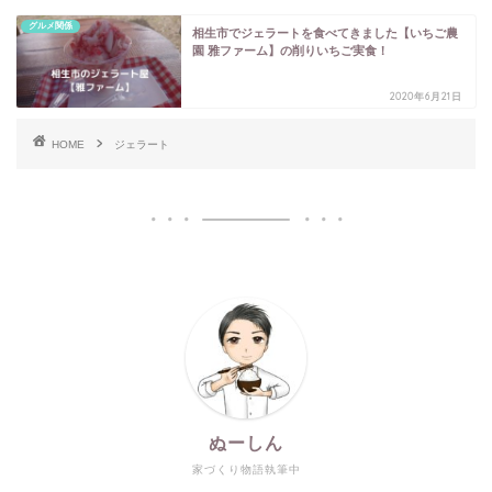
グルメ関係
相生市でジェラートを食べてきました【いちご農
園 雅ファーム】の削りいちご実食！
2020年6月21日
HOME
ジェラート
ぬーしん
家づくり物語執筆中