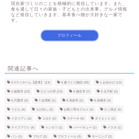
現在家づくりのことを積極的に発信しています。また、
食を通して日々の家族・子どもとの出来事。グルメ情報
など発信していきます。基本食べ物が大好きな一家で
す。
プロフィール
関連記事へ
0.5マイホーム【思考】
(13)
0.家づくり物語
(38)
1.お出かけ
(13)
2.姫路市
(23)
3.たつの市
(13)
4.相生市
(7)
5.太子町
(3)
6.宍粟市
(3)
7.佐用町
(1)
8.高砂市
(2)
9.赤穂市
(3)
うどん
(4)
えびめし
(2)
お取り寄せグルメ
(2)
たこ焼き
(2)
イタリアン
(2)
コロナ
(2)
ステーキ
(4)
ダイエット
(1)
テイクアウト
(4)
トンカツ
(1)
バーベキュー
(1)
パスタ
(1)
パン
(1)
ブログ
(2)
プロフィール
(3)
モーニング
(2)