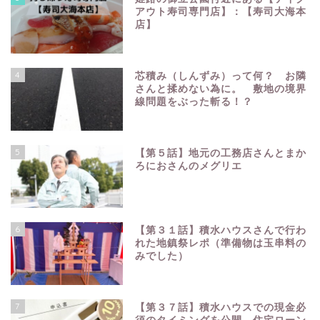
アウト寿司専門店】：【寿司大海本
店】
4
芯積み（しんずみ）って何？ お隣
さんと揉めない為に。 敷地の境界
線問題をぶった斬る！？
5
【第５話】地元の工務店さんとまか
ろにおさんのメグリエ
6
【第３１話】積水ハウスさんで行わ
れた地鎮祭レポ（準備物は玉串料の
みでした）
7
【第３７話】積水ハウスでの現金必