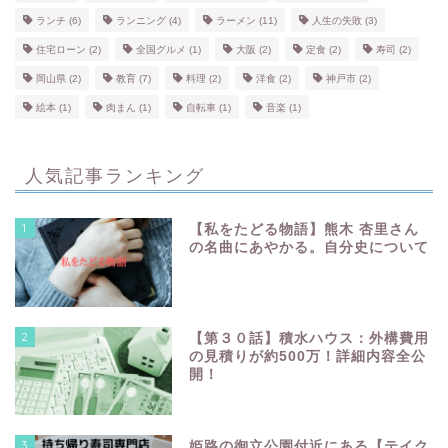
ランチ
(6)
ランニング
(4)
ラーメン
(11)
人生の失敗
(3)
住宅ローン
(2)
全国グルメ
(1)
大阪
(2)
定食
(2)
寿司
(2)
岡山県
(2)
教育
(7)
料理
(2)
洋食
(2)
神戸市
(2)
絵本
(1)
肉まん
(1)
自転車
(1)
音楽
(1)
人気記事ランキング
1
【私をたどる物語】熊木 杏里さん
の名曲にあやかる。自分史について
2
【第３０話】積水ハウス：外構費用
の見積りが約500万！詳細内容全公
開！
3
姫路の御立公園付近にある【テイク