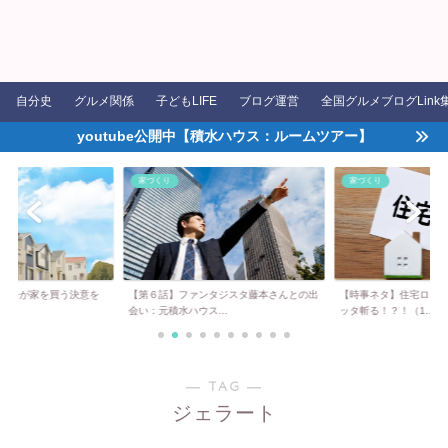
自分史
グルメ関係
子どもLIFE
ブログ運営
全国グルメブログLink
youtube公開中【積水ハウス：ルームツアー】
家づくり
家づくり
の男子が家を買う決意を
【第６話】ファンタジスタ藤本さんとの出
【時事ネタ】住宅ロー
会い：元積水ハウス...
ッタ斬る！？！（1...
― TAG ―
ジェラート