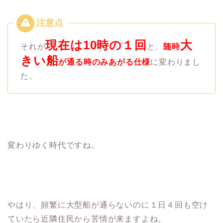
現在は
10
時の１回
大
それが
と、
随時
きい船
が通る時のみあがる仕様
に変わりまし
た。
変わりゆく時代ですね。
やはり、頻繁に大型船が通らないのに１日４回も空け
ていたら近隣住民から苦情が来ますよね。