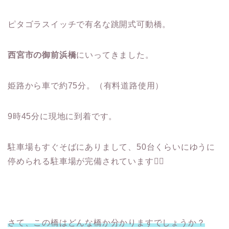
ピタゴラスイッチで有名な
跳開式可動橋。
西宮市の御前浜橋
にいってきました。
姫路から車で約
75
分。（有料道路使用）
9
時
45
分に現地に到着です。
駐車場もすぐそばにありまして、
50
台くらいにゆうに
停められる駐車場が完備されています
🙆‍♀️
さて、この橋はどんな橋か分かりますでしょうか？