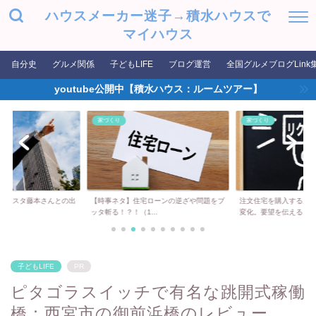
ハウスメーカー迷子→積水ハウスで
マイハウス
自分史
グルメ関係
子どもLIFE
ブログ運営
全国グルメブログLink
youtube公開中【積水ハウス：ルームツアー】
家づくり
家づくり
タジスタ藤本さんとの出
【時事ネタ】住宅ローンの逆ざや問題をブ
注文住宅を購入する上
..
ッタ斬る！？！（1...
変化。要望を伝える...
子どもLIFE
PR
ピタゴラスイッチで有名な跳開式稼働
橋：西宮市の御前浜橋のレビュー