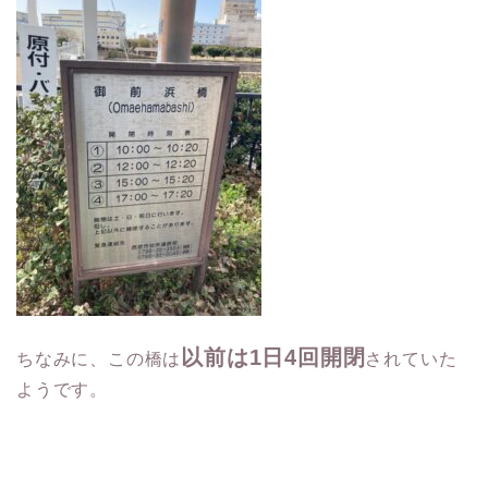
以前は
1
日
4
回開閉
ちなみに、この橋は
されていた
ようです。