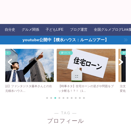
自分史
グルメ関係
子どもLIFE
ブログ運営
全国グルメブログLink
youtube公開中【積水ハウス：ルームツアー】
家づくり
家づくり
タジスタ藤本さんとの出
【時事ネタ】住宅ローンの逆ざや問題をブ
注文住宅を購入する上
..
ッタ斬る！？！（1...
変化。要望を伝える...
― TAG ―
プロフィール