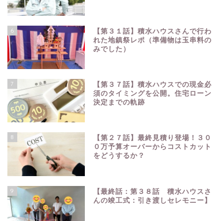
6
【第３１話】積水ハウスさんで行わ
れた地鎮祭レポ（準備物は玉串料の
みでした）
7
【第３７話】積水ハウスでの現金必
須のタイミングを公開。住宅ローン
決定までの軌跡
8
【第２７話】最終見積り登場！３０
０万予算オーバーからコストカット
をどうするか？
9
【最終話：第３８話 積水ハウスさ
んの竣工式：引き渡しセレモニー】