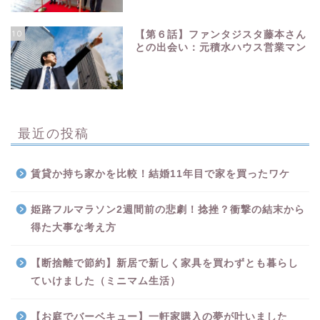
10
【第６話】ファンタジスタ藤本さん
との出会い：元積水ハウス営業マン
最近の投稿
賃貸か持ち家かを比較！結婚11年目で家を買ったワケ
姫路フルマラソン2週間前の悲劇！捻挫？衝撃の結末から
得た大事な考え方
【断捨離で節約】新居で新しく家具を買わずとも暮らし
ていけました（ミニマム生活）
【お庭でバーベキュー】一軒家購入の夢が叶いました