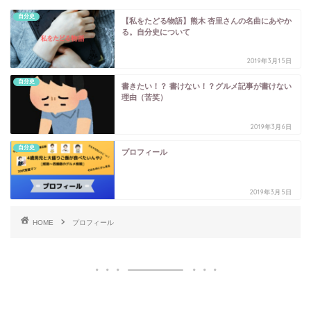
自分史
【私をたどる物語】熊木 杏里さんの名曲にあやか
る。自分史について
2019年3月15日
自分史
書きたい！？ 書けない！？グルメ記事が書けない
理由（苦笑）
2019年3月6日
自分史
プロフィール
2019年3月5日
HOME
プロフィール