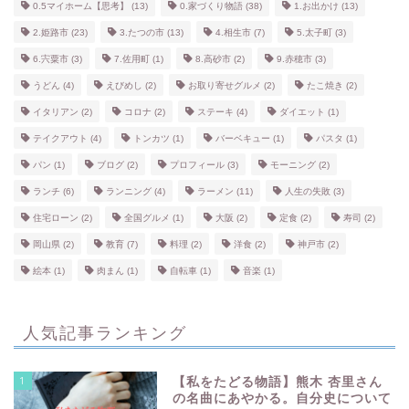
0.5マイホーム【思考】
(13)
0.家づくり物語
(38)
1.お出かけ
(13)
2.姫路市
(23)
3.たつの市
(13)
4.相生市
(7)
5.太子町
(3)
6.宍粟市
(3)
7.佐用町
(1)
8.高砂市
(2)
9.赤穂市
(3)
うどん
(4)
えびめし
(2)
お取り寄せグルメ
(2)
たこ焼き
(2)
イタリアン
(2)
コロナ
(2)
ステーキ
(4)
ダイエット
(1)
テイクアウト
(4)
トンカツ
(1)
バーベキュー
(1)
パスタ
(1)
パン
(1)
ブログ
(2)
プロフィール
(3)
モーニング
(2)
ランチ
(6)
ランニング
(4)
ラーメン
(11)
人生の失敗
(3)
住宅ローン
(2)
全国グルメ
(1)
大阪
(2)
定食
(2)
寿司
(2)
岡山県
(2)
教育
(7)
料理
(2)
洋食
(2)
神戸市
(2)
絵本
(1)
肉まん
(1)
自転車
(1)
音楽
(1)
人気記事ランキング
1
【私をたどる物語】熊木 杏里さん
の名曲にあやかる。自分史について