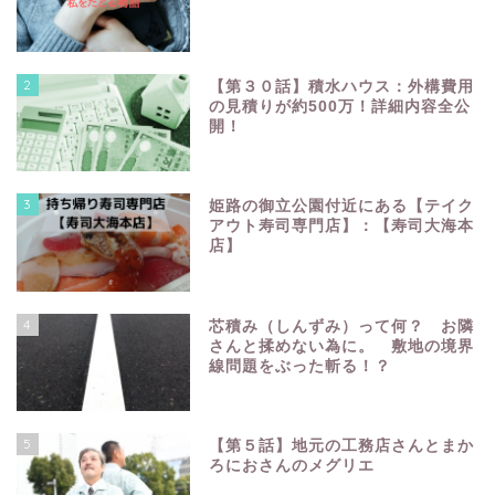
2
【第３０話】積水ハウス：外構費用
の見積りが約500万！詳細内容全公
開！
3
姫路の御立公園付近にある【テイク
アウト寿司専門店】：【寿司大海本
店】
4
芯積み（しんずみ）って何？ お隣
さんと揉めない為に。 敷地の境界
線問題をぶった斬る！？
5
【第５話】地元の工務店さんとまか
ろにおさんのメグリエ