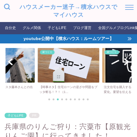
ハウスメーカー迷子→積水ハウスで
マイハウス
自分史
グルメ関係
子どもLIFE
ブログ運営
全国グルメブログLink
youtube公開中【積水ハウス：ルームツアー】
家づくり
家づくり
タジスタ藤本さんとの出
【時事ネタ】住宅ローンの逆ざや問題をブ
注文住宅を購入する上
..
ッタ斬る！？！（1...
変化。要望を伝える...
子どもLIFE
PR
兵庫県のりんご狩り：宍粟市【原観光
りんご園】に行ってきました！