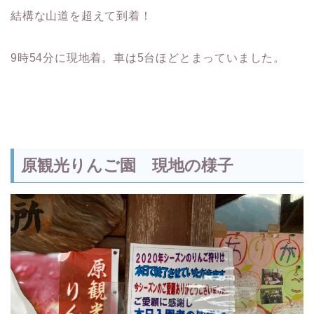
結構な山道を超えて到着！
9
時
54
分に現地着。車は
5
台ほどとまっていました。
原観光りんご園 現地の様子