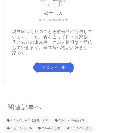
ぬーしん
家づくり物語執筆中
現在家づくりのことを積極的に発信して
います。また、食を通して日々の家族・
子どもとの出来事。グルメ情報など発信
していきます。基本食べ物が大好きな一
家です。
プロフィール
関連記事へ
0.5マイホーム【思考】
(13)
0.家づくり物語
(38)
1.お出かけ
(13)
2.姫路市
(23)
3.たつの市
(13)