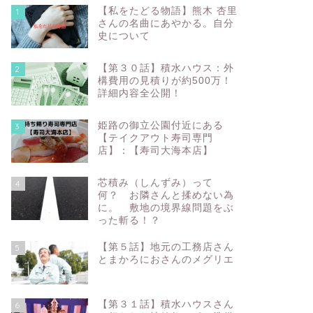
【私をたどる物語】熊木 杏里
1
さんの名曲にあやかる。自分
史について
【第３０話】積水ハウス：外
2
構費用の見積りが約500万！
詳細内容全公開！
姫路の御立公園付近にある
3
【テイクアウト寿司専門
店】：【寿司大海本店】
芯積み（しんずみ）って
4
何？ お隣さんと揉めない為
に。 敷地の境界線問題をぶ
った斬る！？
【第５話】地元の工務店さん
5
とまかろにおさんのメグリエ
【第３１話】積水ハウスさん
6