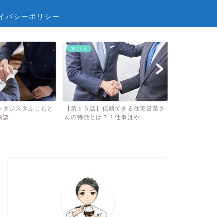
イバシーポリシー
家づくり
子どもLIFE
頼できる住宅営業さ
【家を買う検討】賃貸のメリット5
へんしんバイ
仕事はや...
選：デメリット2選から考...
較！ 3歳で自転