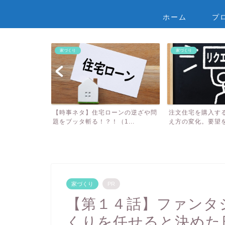
ホーム
プ
家づくり
家づくり
ーンの逆ざや問
注文住宅を購入する上での要望の伝
【第５話】地元の
1...
え方の変化。要望を伝える...
ろにおさんのメグ
家づくり
PR
【第１４話】ファンタ
くりを任せると決めた