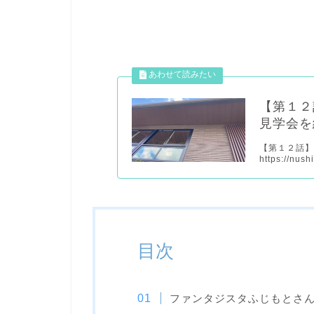
【第１２
見学会を
【第１２話
https://nush
目次
ファンタジスタふじもとさん