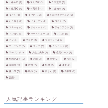
4.相生市
(7)
5.太子町
(3)
6.宍粟市
(3)
7.佐用町
(1)
8.高砂市
(2)
9.赤穂市
(3)
うどん
(4)
えびめし
(2)
お取り寄せグルメ
(2)
たこ焼き
(2)
イタリアン
(2)
コロナ
(2)
ステーキ
(4)
ダイエット
(1)
テイクアウト
(4)
トンカツ
(1)
バーベキュー
(1)
パスタ
(1)
パン
(1)
ブログ
(2)
プロフィール
(3)
モーニング
(2)
ランチ
(6)
ランニング
(4)
ラーメン
(11)
人生の失敗
(3)
住宅ローン
(2)
全国グルメ
(1)
大阪
(2)
定食
(2)
寿司
(2)
岡山県
(2)
教育
(7)
料理
(2)
洋食
(2)
神戸市
(2)
絵本
(1)
肉まん
(1)
自転車
(1)
音楽
(1)
人気記事ランキング