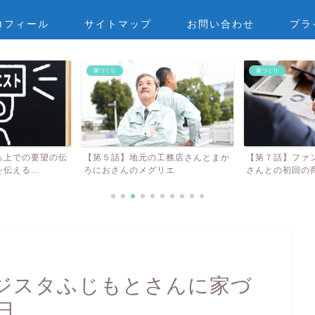
ロフィール
サイトマップ
お問い合わせ
プラ
家づくり
家づくり
工務店さんとまか
【第７話】ファンタジスタふじもと
【第１５話】信
リエ
さんとの初回の商談
んの特徴とは？！
ジスタふじもとさんに家づ
日