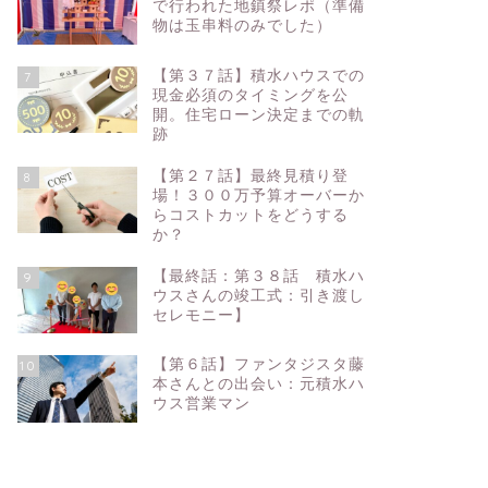
で行われた地鎮祭レポ（準備
物は玉串料のみでした）
【第３７話】積水ハウスでの
7
現金必須のタイミングを公
開。住宅ローン決定までの軌
跡
【第２７話】最終見積り登
8
場！３００万予算オーバーか
らコストカットをどうする
か？
【最終話：第３８話 積水ハ
9
ウスさんの竣工式：引き渡し
セレモニー】
【第６話】ファンタジスタ藤
10
本さんとの出会い：元積水ハ
ウス営業マン