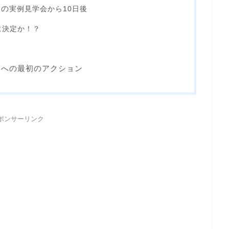
んの
実例見学会から10日後
に決定か！？
んへの最初のアクション
ポンサーリンク